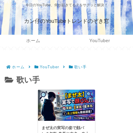
今日のYouTube、何が起きてる？をサクッと解決！
カン仔のYouTubeトレンドのぞき窓
ホーム
YouTuber
ホーム
YouTuber
歌い手
歌い手
まぜ太の実写の姿で顔バ